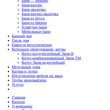
Баня — Викинг
Баня-квадро
Баня овалочка
Баня квадро-овалочка
Баня из бруса
Баня из бревна
Плавучие бани
Мобильные бани
Банный чан
Гриль дом
Емкости металлические
Котельное оборудование, котлы
Котел воздухогрейный Эком В
Котел комбинированный Эком ТМ
Котел Эком водогрейный
Модульные дома
Катера и лодки
Изготовление мебели на заказ
Трубы экономайзера
Услуги
Главная
Каталог
О компании