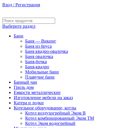
Вход / Регистрация
Изготовление и монтаж котельного оборудования
Выберите раздел
Бани
Баня — Викинг
Баня из бруса
Баня квадро-овалочка
Баня овалочка
Баня-бочка
Баня-квадро
Мобильные бани
Плавучие бани
Банный чан
Гриль дом
Емкости металлические
Изготовление мебели на заказ
Катера и лодки
Котельное оборудование, котлы
Котел воздухогрейный Эком В
Котел комбинированный Эком ТМ
Котел Эком водогрейный