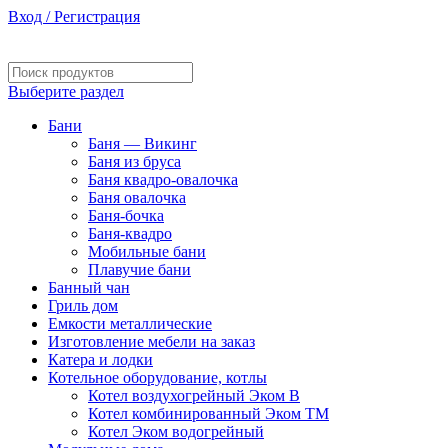
Вход / Регистрация
Изготовление и монтаж котельного оборудования
Выберите раздел
Бани
Баня — Викинг
Баня из бруса
Баня квадро-овалочка
Баня овалочка
Баня-бочка
Баня-квадро
Мобильные бани
Плавучие бани
Банный чан
Гриль дом
Емкости металлические
Изготовление мебели на заказ
Катера и лодки
Котельное оборудование, котлы
Котел воздухогрейный Эком В
Котел комбинированный Эком ТМ
Котел Эком водогрейный