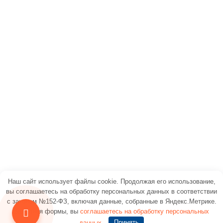
22.11.2023
1 коммент
Популярные товары
Воздухогрейный котел на отработке Эком В
Комбинированный двухтопливный котел Эком ТМ
Котел Эком 15 кВт на отработанном масле для отопления
Наша компания
О компании
Портфолио
Доставка и оплата
Наш сайт использует файлы cookie. Продолжая его использование,
вы соглашаетесь на обработку персональных данных в соответствии
Контакты
с законом №152-ФЗ, включая данные, собранные в Яндекс.Метрике.
Заполняя формы, вы
соглашаетесь на обработку персональных
данных
.
Принять